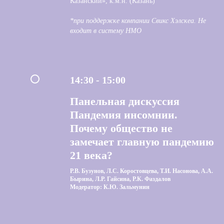
Казанский», к.м.н. (Казань)
*при поддержке компании Свикс Хэлскеа. Не
входит в систему НМО
14:30 - 15:00
Панельная дискуссия
Пандемия инсомнии.
Почему общество не
замечает главную пандемию
21 века?
Р.В. Бузунов, Л.С. Коростовцева, Т.И. Насонова, А.А.
Бырина, Л.Р. Гайсина, Р.К. Фаздалов
Модератор: К.Ю. Зальмунин